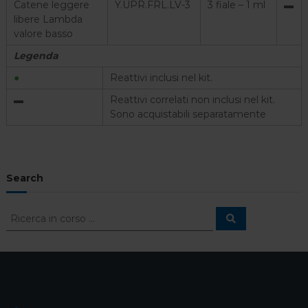
Catene leggere
Y.UPR.FRL.LV-3
3 fiale – 1 ml
▬
libere Lambda
valore basso
Legenda
●
Reattivi inclusi nel kit.
▬
Reattivi correlati non inclusi nel kit.
Sono acquistabili separatamente
Search
C
C
e
e
r
r
c
a
c
a
: