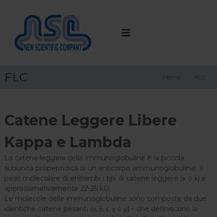
S
a
N
l
e
t
w
a
S
a
c
l
i
FLC
c
Home
FLC
e
o
n
n
t
t
Catene Leggere Libere
e
i
n
f
u
Kappa e Lambda
i
t
c
o
La catena leggera delle immunoglobuline è la piccola
C
subunità polipeptidica di un anticorpo (immunoglobulina). Il
o
peso molecolare di entrambi i tipi di catene leggere (κ o λ) è
approssimativamente 22-25 kD.
m
Le molecole delle immunoglobuline sono composte da due
p
identiche catene pesanti (α, δ, ε, γ o μ) – che definiscono la
a