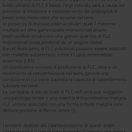
livello urinario di FLC è basso, negli individui sani, a causa del
processo di filtrazione e riassorbimento dei polipeptidi di
basso peso molecolare che avviene nel rene.
In presenza di discrasie plasmacellulari (quali il mieloma
multiplo ed altre gammopatie monoclonali) alcune
plasmacellule producono una grande quantità di FLC
monoclonali (ossia prodotte da un singolo clone).
Elevati livelli sierici di FLC policlonali possono essere associati
con malattie autoimmuni, come il Lupus eritematoso
sistemico (LES).
Un significativo eccesso di produzione di FLC, oltre a un
incremento di concentrazione nel siero, genera una
condizione in cui viene superata la capacità di riassorbimento
tubulare nel rene.
La comparsa di elevati livelli di FLC nell’urina può suggerire
una patologia renale o una malattia linfoproliferativa maligna.
FLC urinarie associate con una forma linfoide maligna sono
definite proteine di Bence Jones (1).
I prodotti dedicati alla caratterizzazione di questi analiti
costituiscono il cuore di New Scientific Company che, prima