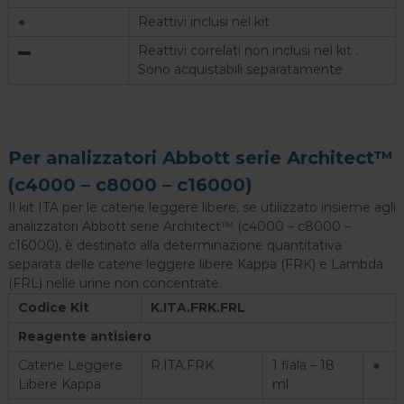
●
Reattivi inclusi nel kit
▬
Reattivi correlati non inclusi nel kit .
Sono acquistabili separatamente
Per analizzatori Abbott serie Architect™
(c4000 – c8000 – c16000)
Il kit ITA per le catene leggere libere, se utilizzato insieme agli
analizzatori Abbott serie Architect™ (c4000 – c8000 –
c16000), è destinato alla determinazione quantitativa
separata delle catene leggere libere Kappa (FRK) e Lambda
(FRL) nelle urine non concentrate.
Codice Kit
K.ITA.FRK.FRL
Reagente antisiero
Catene Leggere
R.ITA.FRK
1 fiala – 18
●
Libere Kappa
ml