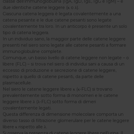
classe dell’immunoglobulina (IgA, IgD, IgE, IgG e IgM) – e
n
due identiche catene leggere (κ o λ).
y
Ciascuna catena leggera è legata covalentemente a una
catena pesante e le due catene pesanti sono legate
covalentemente tra loro. In un anticorpo è presente un solo
tipo di catena leggera.
In un individuo sano, la maggior parte delle catene leggere
presenti nel siero sono legate alle catene pesanti a formare
immunoglobuline complete.
Comunque, un basso livello di catene leggere non legate – o
libere (FLC) – si trova nel siero di individui sani a causa di un
eccesso di produzione e secrezione di catene leggere,
rispetto a quello di catene pesanti, da parte delle
plasmacellule.
Nel siero le catene leggere libere κ (κ-FLC) si trovano
prevalentemente sotto forma di monomeri e le catene
leggere libere λ (λ-FLC) sotto forma di dimeri
covalentemente legati.
Questa differenza di dimensione molecolare comporta un
diverso tasso di filtrazione glomerulare per le catene leggere
libere κ rispetto alle λ.
Si osserva la presenza di catene leggere libere nell’urina. Il