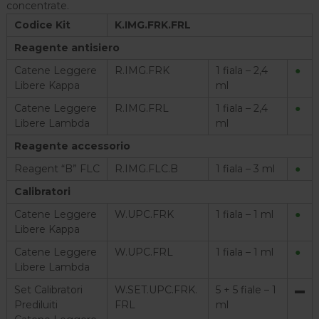
concentrate.
Codice Kit
K.IMG.FRK.FRL
Reagente antisiero
Catene Leggere
R.IMG.FRK
1 fiala – 2,4
●
Libere Kappa
ml
Catene Leggere
R.IMG.FRL
1 fiala – 2,4
●
Libere Lambda
ml
Reagente accessorio
Reagent “B” FLC
R.IMG.FLC.B
1 fiala – 3 ml
●
Calibratori
Catene Leggere
W.UPC.FRK
1 fiala – 1 ml
●
Libere Kappa
Catene Leggere
W.UPC.FRL
1 fiala – 1 ml
●
Libere Lambda
Set Calibratori
W.SET.UPC.FRK.
5 + 5 fiale – 1
▬
Prediluiti
FRL
ml