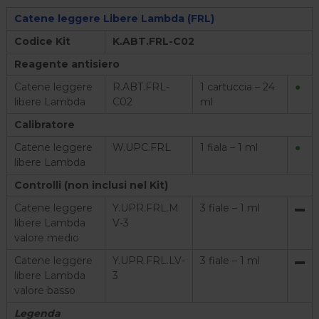
Catene leggere Libere Lambda (FRL)
Codice Kit
K.ABT.FRL-C02
Reagente antisiero
Catene leggere
R.ABT.FRL-
1 cartuccia – 24
●
libere Lambda
C02
ml
Calibratore
Catene leggere
W.UPC.FRL
1 fiala – 1 ml
●
libere Lambda
Controlli (non inclusi nel Kit)
Catene leggere
Y.UPR.FRL.M
3 fiale – 1 ml
▬
libere Lambda
V-3
valore medio
Catene leggere
Y.UPR.FRL.LV-
3 fiale – 1 ml
▬
libere Lambda
3
valore basso
Legenda