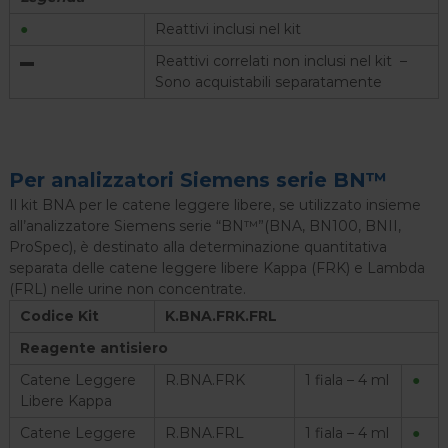
●
Reattivi inclusi nel kit
▬
Reattivi correlati non inclusi nel kit –
Sono acquistabili separatamente
Per analizzatori Siemens serie BN™
Il kit BNA per le catene leggere libere, se utilizzato insieme
all’analizzatore Siemens serie “BN™”(BNA, BN100, BNII,
ProSpec), è destinato alla determinazione quantitativa
separata delle catene leggere libere Kappa (FRK) e Lambda
(FRL) nelle urine non concentrate.
Codice Kit
K.BNA.FRK.FRL
Reagente antisiero
Catene Leggere
R.BNA.FRK
1 fiala – 4 ml
●
Libere Kappa
Catene Leggere
R.BNA.FRL
1 fiala – 4 ml
●