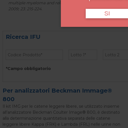
multiple myeloma and related disorders” – Leukemia
2009; 23: 215-224.
SI
Ricerca IFU
*Campo obbligatorio
Per analizzatori Beckman Immage®
800
Il kit IMG per le catene leggere libere, se utilizzato insieme
all’analizzatore Beckman Coulter Image® 800, è destinato
alla determinazione quantitativa separata delle catene
leggere libere Kappa (FRK) e Lambda (FRL) nelle urine non