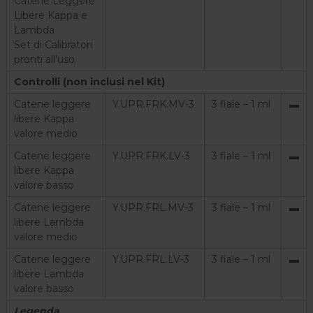
Catene Leggere
Libere Kappa e
Lambda
Set di Calibratori
pronti all’uso.
Controlli (non inclusi nel Kit)
Catene leggere
Y.UPR.FRK.MV-3
3 fiale – 1 ml
▬
libere Kappa
valore medio
Catene leggere
Y.UPR.FRK.LV-3
3 fiale – 1 ml
▬
libere Kappa
valore basso
Catene leggere
Y.UPR.FRL.MV-3
3 fiale – 1 ml
▬
libere Lambda
valore medio
Catene leggere
Y.UPR.FRL.LV-3
3 fiale – 1 ml
▬
libere Lambda
valore basso
Legenda