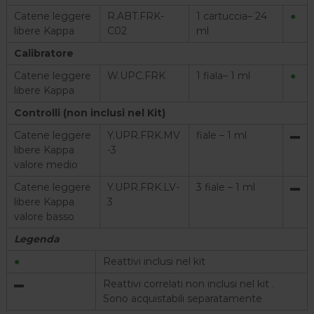
Catene leggere
R.ABT.FRK-
1 cartuccia– 24
●
libere Kappa
C02
ml
Calibratore
Catene leggere
W.UPC.FRK
1 fiala– 1 ml
●
libere Kappa
Controlli (non inclusi nel Kit)
Catene leggere
Y.UPR.FRK.MV
fiale – 1 ml
▬
libere Kappa
-3
valore medio
Catene leggere
Y.UPR.FRK.LV-
3 fiale – 1 ml
▬
libere Kappa
3
valore basso
Legenda
●
Reattivi inclusi nel kit
▬
Reattivi correlati non inclusi nel kit .
Sono acquistabili separatamente